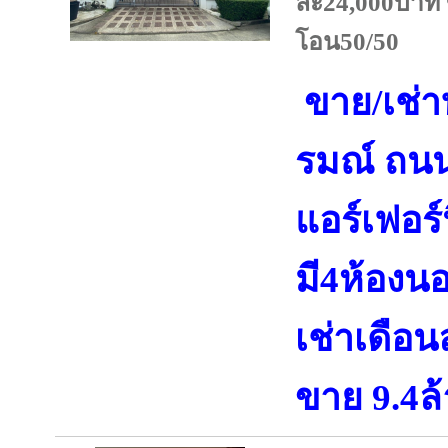
ละ24,000บาท 
โอน50/50
ขาย/เช่า
รมณ์ ถน
แอร์เฟอร์
มี4ห้องน
เช่าเดือ
ขาย 9.4ล