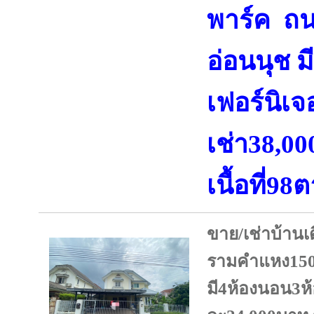
พาร์ค ถ
อ่อนนุช ม
เฟอร์นิเ
เช่า38,0
เนื้อที่9
ขาย/เช่าบ้านเ
รามคำแหง150 
มี4ห้องนอน3ห้