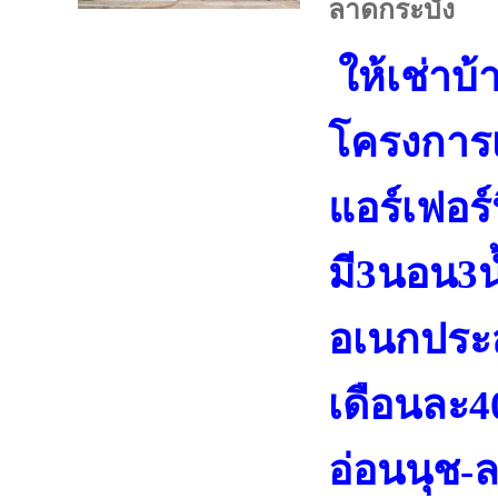
ลาดกระบัง
ให้เช่าบ้า
โครงการ
แอร์เฟอร์
มี3นอน3น
อเนกประส
เดือนละ
อ่อนนุช-