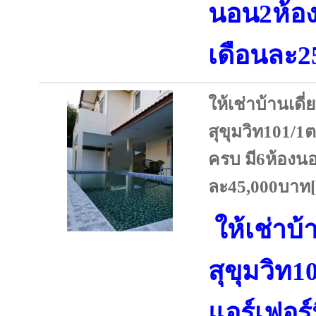
นอน2ห้อง
เดือนละ2
ให้เช่าบ้านเดี
สุขุมวิท101/1
ครบ มี6ห้องนอ
ละ45,000บาท[ส
ให้เช่าบ้
สุขุมวิท
แอร์เฟอร์