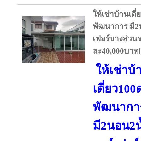
ให้เช่าบ้านเด
พัฒนาการ มี2
เฟอร์บางส่วนร
ละ40,000บาท[จ
ให้เช่าบ้
เดี่ยว10
พัฒนากา
มี2นอน2น