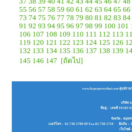
37
38
39
40
41
42
43
44
45
46
47
48
55
56
57
58
59
60
61
62
63
64
65
66
73
74
75
76
77
78
79
80
81
82
83
84
91
92
93
94
95
96
97
98
99
100
101
106
107
108
109
110
111
112
113
1
119
120
121
122
123
124
125
126
1
132
133
134
135
136
137
138
139
1
145
146
147
[ถัดไป]
www.ltcpropertythai.com ศูนย์รวมร
บริษัท แ
ที่อยู่ : เลขที่ 19/2
จังหวัด : สมุ
เบอร์โทร : 02-738-5708-09 Fax.02-738-5710 มือถือ : 0
เว็บไซต์