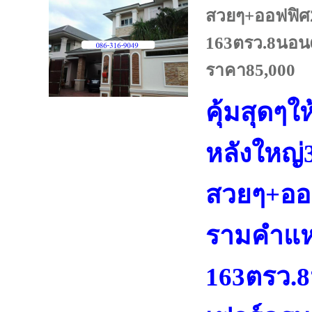
สวยๆ+ออฟฟิศ
163ตรว.8นอน6
ราคา85,000
คุ้มสุดๆใ
หลังใหญ่3
สวยๆ+ออ
รามคำแ
163ตรว.8