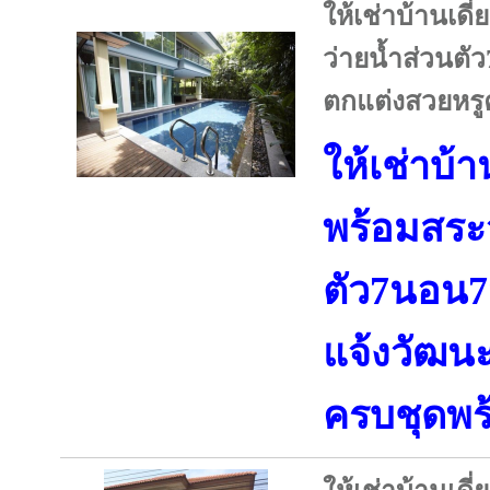
ให้เช่าบ้านเดี
ว่ายน้ำส่วนต
ตกแต่งสวยหรูค
ให้เช่าบ้า
พร้อมสระว
ตัว7นอน7
แจ้งวัฒน
ครบชุดพร้