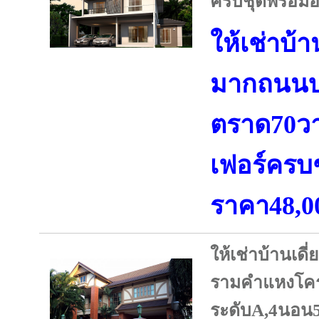
ครบชุดพร้อมอ
ให้เช่าบ้
มากถนนบ
ตราด70วา
เฟอร์ครบช
ราคา48,0
ให้เช่าบ้านเดี
รามคำแหงโค
ระดับA,4นอน5