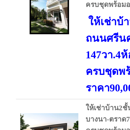
ครบชุดพร้อมอ
ให้เช่าบ้
ถนนศรีนค
147วา.4ห้
ครบชุดพร้
ราคา90,0
ให้เช่าบ้าน2
บางนา-ตราด70