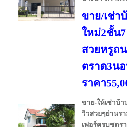
ขาย/เช่าบ้
ใหม่2ชั้น
สวยหรูถ
ตราด3นอ
ราคา55,0
ขาย-ให้เช่าบ้า
วิวสวยๆย่านร
เฟอร์ครบชุดร