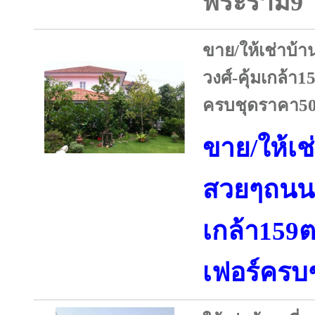
พระราม9
ขาย/ให้เช่าบ้า
วงศ์-คุ้มเกล้า
ครบชุดราคา50
ขาย/ให้เช่
สวยๆถนนสุ
เกล้า159
เฟอร์ครบ