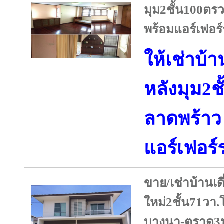
มุม2ชั้น100ตร
พร้อมแอร์เฟอร
ให้เช่าบ้
หลังมุม2ช
ลาดพร้าว
แอร์เฟอร
ขาย/เช่าบ้านเดี
ใหม่2ชั้น71วา
บางนา-ตราด3