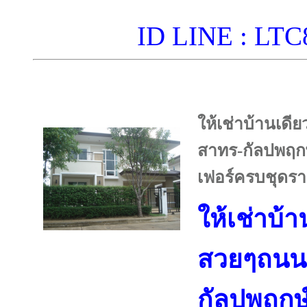
ID LINE : L
ให้เช่าบ้านเด
สาทร-กัลปพฤก
เฟอร์ครบชุดร
ให้เช่าบ้
สวยๆถนน
กัลปพฤกษ