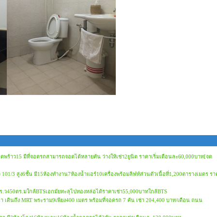
พร้าว15 มีที่จอดรถสามารถจอดได้หลายคัน ว่างให้เช่า2ยูนิต ราคาเริ่มเดือนละ60,000บาท[จด
101/3 สูง6ชั้น มี15ห้องทำงาน7ห้องน้ำแอร์10เครื่องพร้อมลิฟท์ส่วนตัวเนื้อที่1,200ตารางเมตร ร
20ตร.ว450ตร.มใกล้BTSเอกมัยทะลุไปทองหล่อได้ราคาเช่า55,000บาทใกล้BTS
นา เดินถึง MRT พระราม9เพียง400 เมตร พร้อมที่จอดรถ 7 คัน เช่า 204,400 บาท/เดือน ถนน