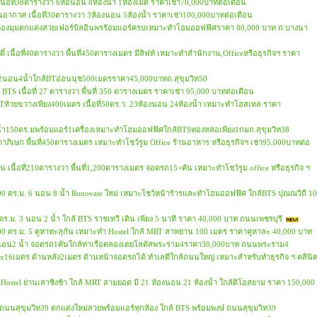
 เนื้อที่38ตารางวา 6ห้อนอน 8ห้องน้ำ 1ห้องเมด ราคาเช่า70,000บาทต่อเดือน
็นอากาศ เนื้อที่30ตารางวา 3ห้องนอน 5ห้องน้ำ ราคาเช่า100,000บาทต่อเดือน
ห้องมุมตกแต่งสวยเฟอร์บิลอินพรร้อมแอร์ครบเหมาะทำโฮมออฟฟิศราคา 80,000 บาท ถ.บางนา
์ เนื้อที่40ตารางวา พื้นที่450ตารางเมตร มีลิฟท์ เหมาะทำสำนักงาน,Officeหรือธุรกิจฯ ราคา
ม2นอน4น้ำใกล้BTอ่อนนุช500เมตรราคา45,000บาทถ.สุขุมวิท50
้ BTS เนื้อที่ 27 ตารางวา พื้นที่ 350 ตารางเมตร ราคาเช่า 95,000 บาทต่อเดือน
Tห้วยขวางเพียง400เมตร เนื้อที่50ตร.ว. 23ห้องนอน 24ห้องน้ำ เหมาะทำโฮสเทล ราคา
ำ150ตร.มพร้อมแอร์1เครื่องเหมาะทำโฮมออฟฟิศใกล้BTSทองหล่อเพียง1กมถ.สุขุมวิท38
ดาภิเษก พื้นที่450ตารางเมตร เหมาะทำโชว์รูม Office ร้านอาหาร หรือธุรกิจฯ เช่า95,000บาทต่อ
 เนื้อที่210ตารางวา พื้นที่1,200ตารางเมตร จอดรถ15+คัน เหมาะทำโชว์รูม office หรือธุรกิจ ฯ
400 ตร.ม. 6 นอน 8 น้ำ Ronovate ใหม่ เหมาะโชว์หน้าร้ารและทำโฮมออฟฟิศ ใกล้BTS ปุณณวิถี 10
0 ตร.ม. 3 นอน 2 น้ำ ใกล้ BTS ราชเทวี เดิน เพียง 5 นาที ราคา 40,000 บาท ถนนเพชรบุรี
3000 ตร.ม. 5 คูหาทะลุกัน เหมาะทำ Hostel ใกล้ MRT สาทย่าน 100 เมตร ราคาคูหาละ 40,000 บาท
ม.3นอน2 น้ำ จอดรถ1คันใกล้ท่าเรือคลองเตยโลตัสพระราม4ราคา30,000บาท ถนนพระราม4
้าง4x16เมตร ด้านหลัง2เมตร ด้านหน้าจอดรถได้ ทำเลดีใกล้ถนนใหญ่ เหมาะสำหรับทำธุรกิจ ฯ คลีนิ
ทำHostel ย่านเสาชิงช้า ใกล้ MRT สามยอด มี 21 ห้องนอน 21 ห้องน้ำ ใกล้ดิโอสยาม ราคา 150,000
ถนนสุขุมวิท39 ตกแต่งใหม่สวยพร้อมแอร์ทุกห้อง ใกล้ BTS พร้อมพงษ์ ถนนสุขุมวิท39