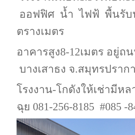
ออฟฟิศ น้ำ ไฟฟ้ พื้นรับน
ตรางเมตร
อาคารสูง8-12เมตร อยู่ถน
บางเสาธง จ.สมุทรปราก
โรงงาน-โกดังให้เช่ามีหล
ฉุย 081-256-8185 #085 -8