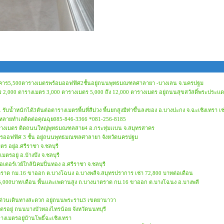
่ในอาคาร5,500ตารางเมตรพร้อมออฟฟิศ2ชั้นอยู่ถนนพุทธมณฑลศาลายา -บางเลน จ.นครปฐม
มตร 2,000 ตารางเมตร 3,000 ตารางเมตร 5,000 ถึง 12,000 ตารางเมตร อยู่ถนนสุขสวัสดิ์พระประแด
 รับน้ำหนักได้3ตันต่อตารางเมตรพื้นที่สีม่วง พื้นยกสูงมีท่าขึ้นลงของ อ.บางปะกง จ.ฉะเชิงเทรา เช
ีหลายทำเลติดต่อคุณฉุย085-846-3366 *081-256-8185
0ตารางเมตร ติดถนนใหญ่พุทธมณฑลสาย4 อ.กระทุ่มเเบน จ.สมุทรสาคร
งเมตรออฟฟิศ 3 ชั้น อยู่ถนนพุทธมณฑลศาลายา จังหวัดนครปฐม
ตร อยู่อ.ศรีราชา จ.ชลบุรี
มตรอยู่ อ.บ้างบึง จ.ชลบุรี
เตอร์เวย์ใกล้นิคมปิ่นทอง อ.ศรีราชา จ.ชลบุรี
ตราด กม.16 ขาออก ต.บางโฉนง อ.บางพลีจ.สมุทรปราการ เช่า 72,800 บาทต่อเดือน
ช่า35,000บาท/เดือน พื้นและเพดานสูง ถ.บางนาตราด กม.16 ขาออก ต.บางโฉนง อ.บางพลี​
ทางด่วนเดินทางสะดวก อยู่ถนนพระราม3 เขตยานาวา
างเมตรอยู่ ถนนบางบัวทองไทรน้อย จังหวัดนนทบุรี
ารางเมตรอยู่บ้านโพธิ์ฉะเชิงเทรา