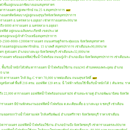
ิศ3ชั้นอยู่ถนนเอกชัยบางบอนสมุทรสาคร
,400ตารางเมตร อยู่เทพารักษ์ กม.25 จ.สมุทรปราการ
ตารางเมตรติดนิคมบางปูอยู่ถนนสุขุมวิทจังหวัดสมุทรปราการ
000ตารางเมตร อ.นครหลวง จ.อยุธยา เช่าตารางเมตรละ90บาท
000 ถึง 6000 ตารางเมตร อ.นครหลวง จ.อยุธยา
มออฟฟิศ อยู่ถนนเฉลิมพระเกียรติ เขตประเวศ
เมตรอยู่ถนนปู่เจ้าสำโรงเหนือสมุทรปราการ
-1800-2500-8000-12000ตารางเมตร ถนนเศรษฐกิจกระทุ่มแบน จังหวัดสมุทรสาคร
200 ตารางเมตรอยู่ถนนเทพารักษ์กม. 15 บางพลี สมุทรปราการ เช่าเดือนละ90,000บาท
เมตร สูง6เมตร อำเภอบางละมุง จังหวัดชลบุรี เช่าเดือนละ32,000บาท
70 ตารางเมตร พร้อมออฟฟิศ2ชั้นน้ำไฟพร้อม ถนนปู่เจ้า อำเภอเมือง จังหวัดสมุทรปราการ เช่าเดือนละ
มตร. พื้้นรับน้ำหนักได้3ตัน/ตารางเมตร น้ำไฟพร้อมใช้งาน ถนน345 ตำบลคลองพระอุดม อำเภอ
20 บาท
 1200 ตารางเมตร ใกล้ Big-C ราคา 70,000 บาทต่อเดือน ถนนสุขสวัสดิ์
ญสนิทวงศ์ พื้นที่ 216 ตรม. ออฟฟิศ 120 ตร.ม. น้้ ไฟฟ้า พร้อมใช้ พื้นรับน้ำหนักได้ 1 ตัน/ตรม. รา
5,000 ถึง 22,000 ตารางเมตร ออฟฟิศน้ำไฟพร้อมถนนสาย36 ตำบลมะขามคู่ อำเภอพัฒนานิคม จังหวัด
00ตารางเมตร มีบ้านพักคนงานออฟฟิศน้ำไฟพร้อม ต.ตะเคียนเตี้ย อ.บางละมุง จ.ชลบุรี เช่าเดือน
มีลานจอดรถกว้างน้ำไฟสามเฟส ใกล้เครือพัฒน์ อำเภอศรีราชา จังหวัดชลบุรี ราคาเช่าเดือน
่9,960ตารางเมตร ออฟฟิศน้ำไฟพร้อมใช้งาน อำเภอบ้านบึง จังหวัดชลบุรี เช่าตารางเมตรละ80บาท