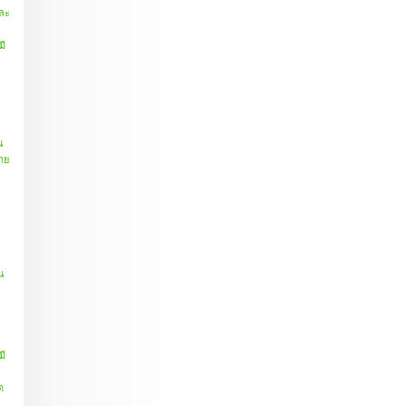
นละ
มี
น
าย
บน
มี
ด