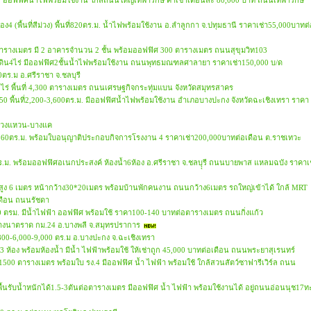
มตร ออฟฟิศน้ำไฟพร้อมใช้งาน ใกล้ถนนใหญ่เทพารักษ์ ค่าเช่าเดือนละ 80,000 บาท ถนนเทพารักษ์
 (พื้นที่สีม่วง) พื้นที่820ตร.ม. น้ำไฟพร้อมใช้งาน อ.ลำลูกกา จ.ปทุมธานี ราคาเช่า55,000บาทต
00 ตารางเมตร มี 2 อาคารจำนวน 2 ชั้น พร้อมออฟฟิศ 300 ตารางเมตร ถนนสุขุมวิท103
ม ที่ดิน4ไร่ มีออฟฟิศ2ชั้นน้ำไฟพร้อมใช้งาน ถนนพุทธมณฑลศาลายา ราคาเช่า150,000 บ/ด
00ตร.ม อ.ศรีราชา จ.ชลบุรี
ที่5 ไร่ พื้นที่ 4,300 ตารางเมตร ถนนเศรษฐกิจกระทุ่มแบน จังหวัดสมุทรสาคร
 พื้นที่2,200-3,600ตร.ม. มีออฟฟิศน้ำไฟพร้อมใช้งาน อำเภอบางปะกง จังหวัดฉะเชิงเทรา ราคา
ถนนวงแหวน-บางแค
่1360ตร.ม. พร้อมใบอนุญาติประกอบกิจการโรงงาน 4 ราคาเช่า200,000บาทต่อเดือน ต.ราชเทวะ
00ตร.ม. พร้อมออฟฟิศอเนกประสงค์ ห้องน้ำ6ห้อง อ.ศรีราชา จ.ชลบุุรี ถนนบายพาส แหลมฉบัง ราคาเ
. สูง 6 เมตร หน้ากว้าง30*20เมตร พร้อมบ้านพักคนงาน ถนนกว้าง6เมตร รถใหญ่เข้าได้ ใกล้ MRT
เดือน ถนนรัชดา
00 ตรม. มีน้ำไฟฟ้า ออฟฟิศ พร้อมใช้ ราคา100-140 บาทต่อตารางเมตร ถนนกิ่งแก้ว
นนบางนาตราด กม.24 อ.บางพลี จ.สมุทรปราการ
0-1800-6,000-9,000 ตร.ม อ.บางปะกง จ.ฉะเชิงเทรา
ว้ 3 ห้อง พร้อมห้องน้ำ มีน้ำ ไฟฟ้าพร้อมใช้ ให้เช่าถูก 45,000 บาทต่อเดือน ถนนพระยาสุเรนทร์
500 ตารางเมตร พร้อมใบ รง.4 มีออฟฟิศ น้ำ ไฟฟ้า พร้อมใช้ ใกล้สวนสัตว์ซาฟารีเวิร์ล ถนน
พื้นรับน้ำหนักได้1.5-3ตันต่อตารางเมตร มีออฟฟิศ น้ำ ไฟฟ้า พร้อมใช้งานได้ อยู่ถนนอ่อนนุช17ทะ