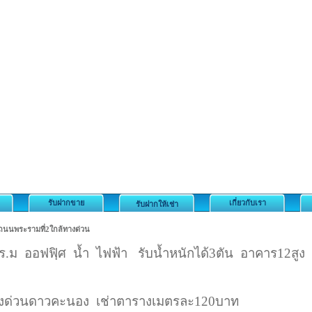
รับฝากขาย
เกี่ยวกับเรา
รับฝากให้เช่า
.ม ถนนพระรามที่2ใกล้ทางด่วน
0ตร.ม ออฟฟฺิศ น้ำ ไฟฟ้า รับน้ำหนักได้3ตัน อาคาร12สูง
ทางด่วนดาวคะนอง เช่าตารางเมตรละ120บาท