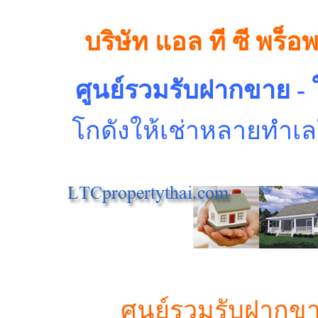
บริษัท แอล ที ซี พร็อ
ศูนย์รวมรับฝากขาย - ใ
โกดังให้เช่า
หลายทำเล
ศูนย์รวมรับฝากข