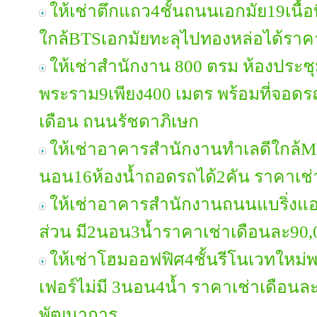
ให้เช่าตึกแถว4ชั้นถนนเอกมัย19เนื้อ
ใกล้BTSเอกมัยทะลุไปทองหล่อได้ราค
ให้เช่าสำนักงาน 800 ตรม ห้องประช
พระราม9เพียง400 เมตร พร้อมที่จอดรถ
เดือน ถนนรัชดาภิเษก
ให้เช่าอาคารสำนักงานทำเลดีใกล้M
นอน16ห้องน้ำถอดรถได้2คัน ราคาเช
ให้เช่าอาคารสำนักงานถนนแบริ่งแอร์
ส่วน มี2นอน3น้ำราคาเช่าเดือนละ90,
ให้เช่าโฮมออฟฟิศ4ชั้นรีโนเวทใหม่พ
เฟอร์ไม่มี 3นอน4น้ำ ราคาเช่าเดือน
พัฒนาการ