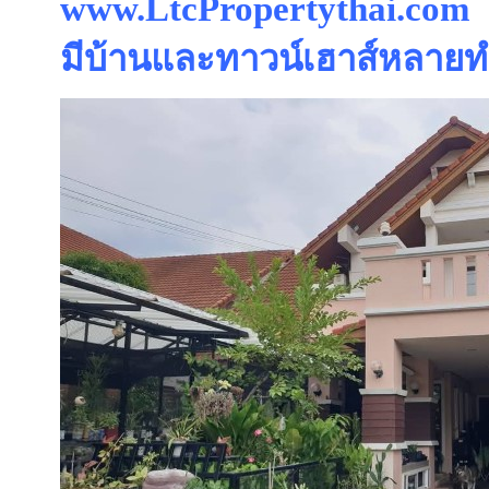
www.LtcPropertythai.com
มีบ้านและทาวน์เฮาส์หลายทำ