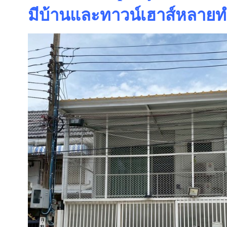
มีบ้านและทาวน์เฮาส์หลายทำ