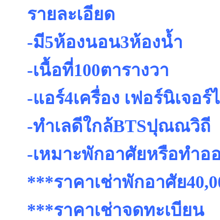
รายละเอียด
-มี5ห้องนอน3ห้องน้ำ
-เนื้อที่100ตารางวา
-แอร์4เครื่อง เฟอร์นิเจอร์ไ
-ทำเลดีใกล้BTSปุณณวิถี
-เหมาะพักอาศัยหรือทำอ
***ราคาเช่าพักอาศัย40,
***ราคาเช่าจดทะเบียน