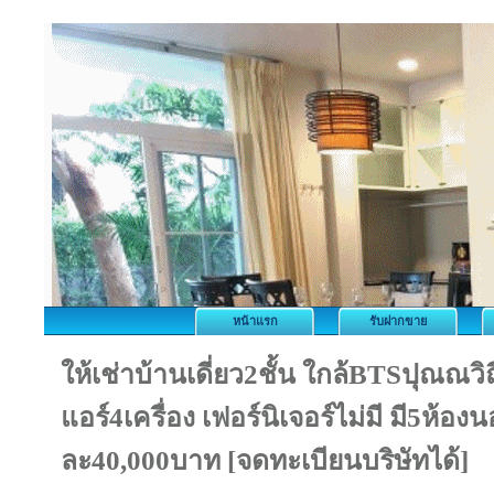
หน้าแรก
รับฝากขาย
ให้เช่าบ้านเดี่ยว2ชั้น ใกล้BTSปุณณวิ
แอร์4เครื่อง เฟอร์นิเจอร์ไม่มี มี5ห้อ
ละ40,000บาท [จดทะเบียนบริษัทได้]