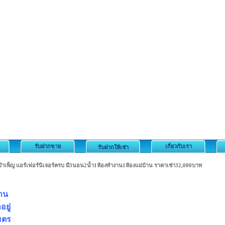
รับฝากขาย
เกี่ยวกับเรา
รับฝากให้เช่า
บำเพ็ญ แอร์เฟอร์นิเจอร์ครบ มี3นอน2น้ำ1ห้องทำงาน1ห้องแม่บ้าน ราคาเช่า32,000บาท
งาน
อยู่
เมตร