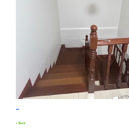
-
« Back