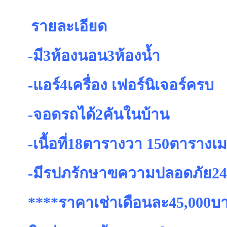
รายละเอียด
-มี3ห้องนอน3ห้องน้ำ
-แอร์4เครื่อง เฟอร์นิเจอร์ครบ
-จอดรถได้2คันในบ้าน
-เนื้อที่18ตารางวา 150ตารางเ
-มีรปภรักษาฃความปลอดภัย24ช
****ราคาเช่าเดือนละ45,000บ