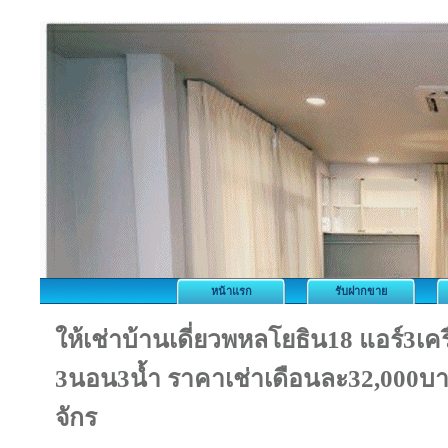
หน้าแรก
รับฝากขาย
ให้เช่าบ้านเดี่ยวพหลโยธิน18 แอร์3เครื
3นอน3น้ำ ราคาเช่าเดือนละ32,000บ
จักร