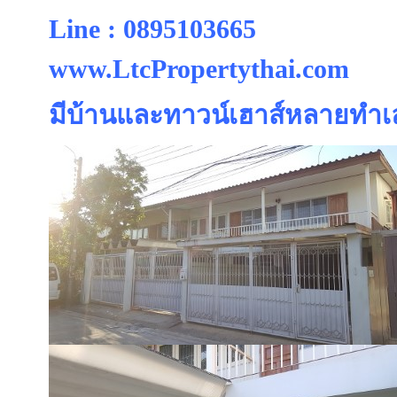
Line : 0895103665
www.LtcPropertythai.com
มีบ้านและทาวน์เฮาส์หลายทำเล