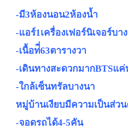
-มี3ห้องนอน2ห้องน้ำ
-แอร์1เครื่องเฟอร์นิเจอร์บา
-เนื้อท่ี่63ตารางวา
-เดินทางสะดวกมากBTSแค่
-ใกล้เซ็นทรัลบางนา
หมู่บ้านเงียบมีความเป็นส่วน
-จอดรถได้4-5คัน