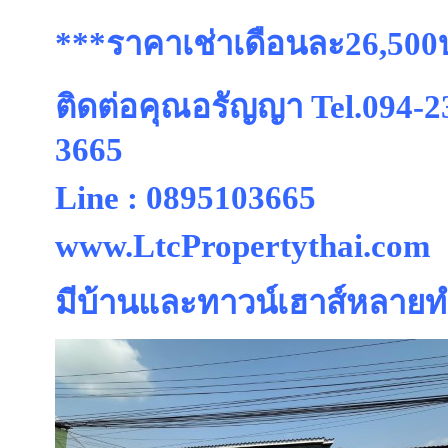
***ราคาเช่าเดือนละ26,50
ติดต่อคุณอรัญญา Tel.094-2
3665
Line : 0895103665
www.LtcPropertythai.com
มีบ้านและทาวน์เฮาส์หลายทำ