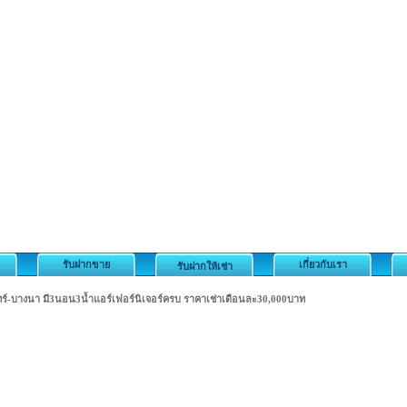
รับฝากขาย
เกี่ยวกับเรา
รับฝากให้เช่า
รินทร์-บางนา มี3นอน3น้ำแอร์เฟอร์นิเจอร์ครบ ราคาเช่าเดือนละ30,000บาท