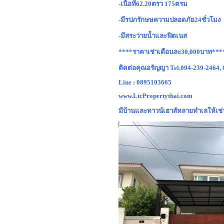
-เนื้อที่62.20ตรว 175ตรม
-มีรปภรักษษความปลอดภัย24ชั่วโมง
-มีสระว่ายน้ำและฟิตเนส
****ราคาเช่าเดือนละ30,000บาท***
ติดต่อคุณอรัญญา Tel.094-239-2464,
Line : 0895103665
www.LtcPropertythai.com
มีบ้านและทาวน์เฮาส์หลายทำเลให้เช่