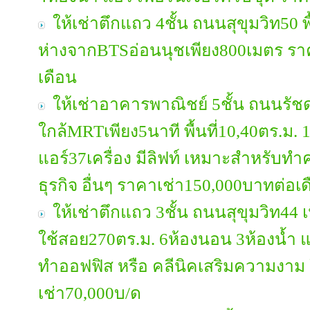
ให้เช่าตึกแถว 4ชั้น ถนนสุขุมวิท50 พื
ห่างจากBTSอ่อนนุชเพียง800เมตร รา
เดือน
ให้เช่าอาคารพาณิชย์ 5ชั้น ถนนรัช
ใกล้MRTเพียง5นาที พื้นที่10,40ตร.ม. 
แอร์37เครื่อง มีลิฟท์ เหมาะสำหรับท
ธุรกิจ อื่นๆ ราคาเช่า150,000บาทต่อเ
ให้เช่าตึกแถว 3ชั้น ถนนสุขุมวิท44 เนื้
ใช้สอย270ตร.ม. 6ห้องนอน 3ห้องน้ำ แ
ทำออฟฟิส หรือ คลีนิคเสริมความงา
เช่า70,000บ/ด