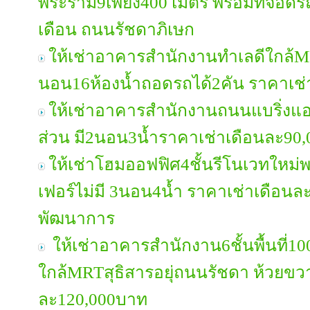
พระราม9เพียง400 เมตร พร้อมที่จอดรถ
เดือน ถนนรัชดาภิเษก
ให้เช่าอาคารสำนักงานทำเลดีใกล้M
นอน16ห้องน้ำถอดรถได้2คัน ราคาเช
ให้เช่าอาคารสำนักงานถนนแบริ่งแอร์
ส่วน มี2นอน3น้ำราคาเช่าเดือนละ90,
ให้เช่าโฮมออฟฟิศ4ชั้นรีโนเวทใหม่พ
เฟอร์ไม่มี 3นอน4น้ำ ราคาเช่าเดือน
พัฒนาการ
ให้เช่าอาคารสำนักงาน6ชั้นพื้นที่1
ใกล้MRTสุธิสารอยุ่ถนนรัชดา ห้วยขวา
ละ120,000บาท