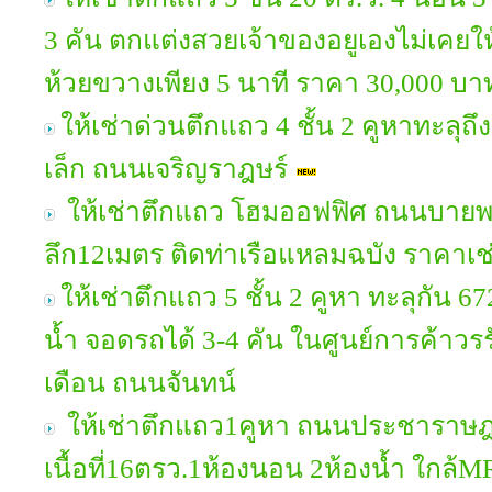
3 คัน ตกแต่งสวยเจ้าของอยูเองไม่เคยใ
ห้วยขวางเพียง 5 นาที ราคา 30,000 
ให้เช่าด่วนตึกแถว 4 ชั้น 2 คูหาทะล
เล็ก ถนนเจริญราฎษร์
ให้เช่าตึกแถว โฮมออฟฟิศ ถนนบายพา
ลึก12เมตร ติดท่าเรือแหลมฉบัง ราคาเช
ให้เช่าตึกแถว 5 ชั้น 2 คูหา ทะลุกัน 67
น้ำ จอดรถได้ 3-4 คัน ในศูนย์การค้าวร
เดือน ถนนจันทน์
ให้เช่าตึกแถว1คูหา ถนนประชาราษฎร์
เนื้อที่16ตรว.1ห้องนอน 2ห้องน้ำ ใกล